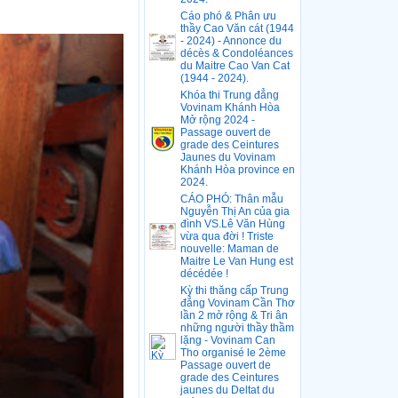
Cáo phó & Phân ưu
thầy Cao Văn cát (1944
- 2024) - Annonce du
décès & Condoléances
du Maitre Cao Van Cat
(1944 - 2024).
Khóa thi Trung đẳng
Vovinam Khánh Hòa
Mở rộng 2024 -
Passage ouvert de
grade des Ceintures
Jaunes du Vovinam
Khánh Hòa province en
2024.
CÁO PHÓ: Thân mẫu
Nguyễn Thị An của gia
đình VS.Lê Văn Hùng
vừa qua đời ! Triste
nouvelle: Maman de
Maitre Le Van Hung est
décédée !
Kỳ thi thăng cấp Trung
đẳng Vovinam Cần Thơ
lần 2 mở rộng & Tri ân
những người thầy thầm
lặng - Vovinam Can
Tho organisé le 2ème
Passage ouvert de
grade des Ceintures
jaunes du Deltat du