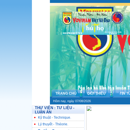
TRANG CHỦ
GIỚI THIỆU
TIN T
Hôm nay, ngày 07/08/2026
THƯ VIỆN : TƯ LIỆU -
LUẬN ÁN
Kỹ thuật - Technique.
Lý thuyết - Théorie.