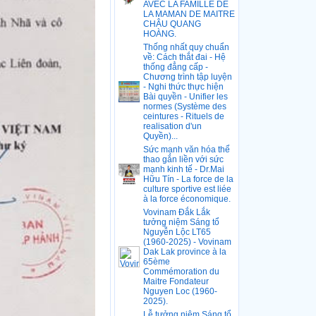
AVEC LA FAMILLE DE
LA MAMAN DE MAITRE
CHÂU QUANG
HOÀNG.
Thống nhất quy chuẩn
về: Cách thắt đai - Hệ
thống đẳng cấp -
Chương trình tập luyện
- Nghi thức thực hiện
Bài quyền - Unifier les
normes (Système des
ceintures - Rituels de
realisation d'un
Quyền)...
Sức mạnh văn hóa thể
thao gắn liền với sức
mạnh kinh tế - Dr.Mai
Hữu Tín - La force de la
culture sportive est liée
à la force économique.
Vovinam Đắk Lắk
tưởng niệm Sáng tổ
Nguyễn Lộc LT65
(1960-2025) - Vovinam
Dak Lak province à la
65ème
Commémoration du
Maitre Fondateur
Nguyen Loc (1960-
2025).
Lễ tưởng niệm Sáng tổ