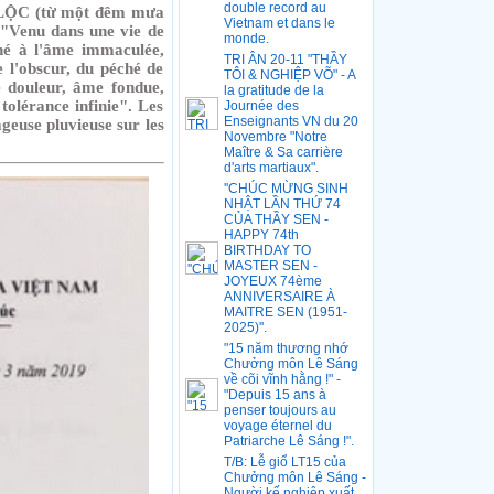
double record au
ỘC (từ một đêm mưa
Vietnam et dans le
 "Venu dans une vie de
monde.
rné à l'âme immaculée,
TRI ÂN 20-11 "THẦY
 l'obscur, du péché de
TÔI & NGHIỆP VÕ" - A
 douleur, âme fondue,
la gratitude de la
 tolérance infinie". Les
Journée des
Enseignants VN du 20
euse pluvieuse sur les
Novembre "Notre
Maître & Sa carrière
d'arts martiaux".
''CHÚC MỪNG SINH
NHẬT LẦN THỨ 74
CỦA THẦY SEN -
HAPPY 74th
BIRTHDAY TO
MASTER SEN -
JOYEUX 74ème
ANNIVERSAIRE À
MAITRE SEN (1951-
2025)''.
"15 năm thương nhớ
Chưởng môn Lê Sáng
về cõi vĩnh hằng !" -
"Depuis 15 ans à
penser toujours au
voyage éternel du
Patriarche Lê Sáng !".
T/B: Lễ giổ LT15 của
Chưởng môn Lê Sáng -
Người kế nghiệp xuất