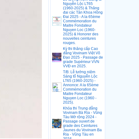
Nguyễn Lộc LT65
(1960-2025) & Thăng
đai các Tân Khoa Hồng
Đai 2025 - A la 65ème
Commémoration du
Maitre Fondateur
Nguyen Loc (1960-
2025) & Honorer des
nouvelles ceintures
rouges.
Kỳ thi thăng cấp Cao
đẳng Vovinam Việt Võ
Đạo 2025 - Passage de
grade Supérieur VVN
VVĐ en 2025.
T/B: Lễ tưởng niệm
Sáng tổ Nguyễn Lộc
LT65 (1960-2025) -
Annonce: A la 65ème
Commémoration du
Maitre Fondateur
Nguyen Loc (1960 -
2025).
Khóa thi Trung đẳng
Vovinam Bà Rịa - Vũng
Tàu Mở rộng 2024 -
Passage ouvert de
grade des Ceintures
Jaunes du Vovinam Ba
Ria - Vũng Tàu en
2024.