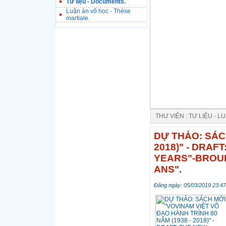
Tư liệu - Documents.
Luận án võ học - Thèse
martiale.
THƯ VIỆN : TƯ LIỆU - L
DỰ THẢO: SÁCH MỚI
DỰ THẢO: SÁCH
2018)" - DRAF
YEARS"-BROUI
ANS".
Đăng ngày: 05/03/2019 23:47