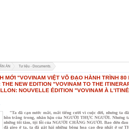
UẬN ÁN
Tư liệu - Documents.
 "VOVINAM VIỆT VÕ ĐẠO HÀNH TRÌNH 80 NĂM (1938 - 2018)" - DRAFT: THE N
 MỚI "VOVINAM VIỆT VÕ ĐẠO HÀNH TRÌNH 80 N
T: THE NEW EDITION "VOVINAM TO THE ITINERA
LLON: NOUVELLE ÉDITION "VOVINAM À L'ITINÉ
"Ta đã cạn nước mắt, mất tiếng cười vì cuộc đời, nhưng ta đã 
hồn trắng trong, nhân hậu của NGƯỜI THỰC NGƯỜI. Nhưng ta đ
những tối tâm, tội lỗi của NGƯỜI CHẲNG NGƯỜI. Bao đớn đau t
đã gieo ở ta, ta đã gặt hái những bông hoa cao đẹp nhất ở 