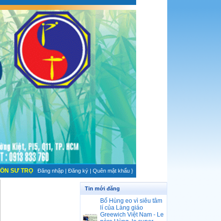
SƯ TRỌNG ĐẠO - BÀN TAY THÉP VỚI TRÁI TIM TỪ ÁI
Đăng nhập
|
Đăng ký
|
Quên mật khẩu
}
Tin mới đăng
Bố Hùng eo vì siêu tâm
lí của Làng giáo
Greewich Việt Nam - Le