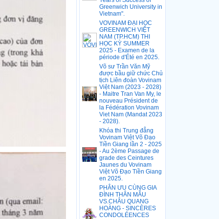
Years of Success of
Greenwich University in
Vietnam".
VOVINAM ĐẠI HỌC
GREENWICH VIỆT
NAM (TP.HCM) THI
HỌC KỲ SUMMER
2025 - Examen de la
période d'Été en 2025.
Võ sư Trần Văn Mỹ
được bầu giữ chức Chủ
tịch Liên đoàn Vovinam
Việt Nam (2023 - 2028)
- Maitre Tran Van My, le
nouveau Président de
la Fédération Vovinam
Viet Nam (Mandat 2023
- 2028).
Khóa thi Trung đẳng
Vovinam Việt Võ Đạo
Tiền Giang lần 2 - 2025
- Au 2ème Passage de
grade des Ceintures
Jaunes du Vovinam
Việt Võ Đạo Tiền Giang
en 2025.
PHÂN ƯU CÙNG GIA
ĐÌNH THÂN MẪU
VS.CHÂU QUANG
HOÀNG - SINCÈRES
CONDOLÉENCES