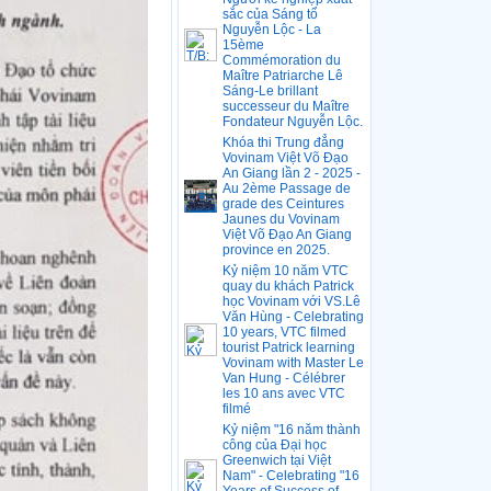
sắc của Sáng tổ
Nguyễn Lộc - La
15ème
Commémoration du
Maître Patriarche Lê
Sáng-Le brillant
successeur du Maître
Fondateur Nguyễn Lộc.
Khóa thi Trung đẳng
Vovinam Việt Võ Đạo
An Giang lần 2 - 2025 -
Au 2ème Passage de
grade des Ceintures
Jaunes du Vovinam
Việt Võ Đạo An Giang
province en 2025.
Kỷ niệm 10 năm VTC
quay du khách Patrick
học Vovinam với VS.Lê
Văn Hùng - Celebrating
10 years, VTC filmed
tourist Patrick learning
Vovinam with Master Le
Van Hung - Célébrer
les 10 ans avec VTC
filmé
Kỷ niệm "16 năm thành
công của Đại học
Greenwich tại Việt
Nam" - Celebrating "16