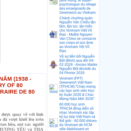
père Hùng, le super-
psychologue du village
des enseignants de
Greenwich au Vietnam.
Chánh chưởng quản
Nguyễn Văn Chiếu tận
tâm, tận lực, tận hiến
cho Vovinam Việt Võ
Đạo - Maître Nguyen
Van Chieu se consacre
son corps et son âme
au Vovinam Vệt Võ
Đạo.
Võ sư tiền bối Nguyễn
Bột (Bình) qua đời 04-
02-2026 - Ancien Maitre
Nguyễn Bột décédé du
04 Février 2026.
EW EDITION "VOVINAM TO THE ITINERARY OF 80 YEARS"-BROUILLON: NOUVELL
ĂM (1938 -
Vovinam (FPT)
Greenwich Việt Nam
RY OF 80
(TP.HCM):"Chào mừng
RAIRE DE 80
các bạn sinh viên Học
kỳ Xuân 2026 & Chúc
Mừng Năm Mới 2026".
60.000 học sinh
TPHCM đồng diễn võ
nhạc Vovinam xác lập
được quay về với linh
kỷ lục kép Việt Nam và
ã vượt khởi lên trên
thế giới - 60 000 élèves
an hồn, nát xác người
du Vovinam de HCM
sự THƯƠNG YÊU và THA
ville établissant un