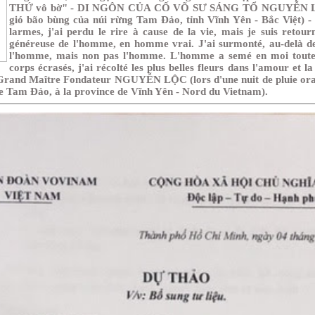
THỨ vô bờ" - DI NGÔN CỦA CỐ VÕ SƯ SÁNG TỔ NGUYỄN L
gió bão bùng của núi rừng Tam Ðảo, tỉnh Vĩnh Yên - Bắc Việt) -
larmes, j'ai perdu le rire à cause de la vie, mais je suis retou
généreuse de l'homme, en homme vrai. J'ai surmonté, au-delà de
l'homme, mais non pas l'homme. L'homme a semé en moi toute
corps écrasés, j'ai récolté les plus belles fleurs dans l'amour et la
 Grand Maître Fondateur NGUYỄN LỘC (lors d'une nuit de pluie orag
e Tam Ðảo, à la province de Vĩnh Yên - Nord du Vietnam).