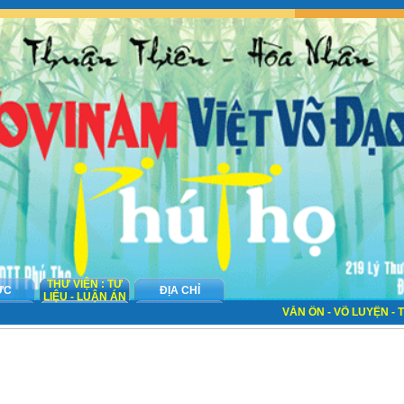
THƯ VIỆN : TƯ
ỨC
ĐỊA CHỈ
LIỆU - LUẬN ÁN
VĂN ÔN - VÕ LUYỆN - TÔN 