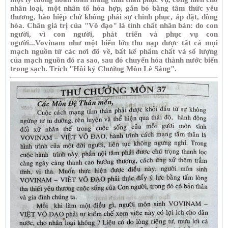
nhân loại, một nhân tố hòa hợp, gắn bó bằng tâm thức yêu
thương, hào hiệp chứ không phải sự chinh phục, áp đặt, đồng
hóa. Chân giá trị của "Võ đạo" là tính chất nhân bản: do con
người, vì con người, phát triển và phục vụ con
người...Vovinam như một biển lớn thu nạp được tất cả mọi
mạch nguồn từ các nơi đổ về, bất kể phẩm chất và số lượng
của mạch nguồn đó ra sao, sau đó chuyển hóa thành nước biển
trong sạch. Trích "Hồi ký Chưởng Môn Lê Sáng".