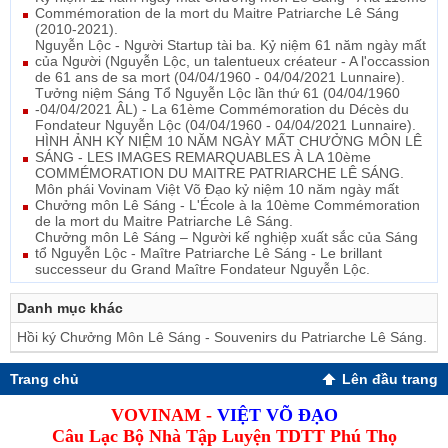
Commémoration de la mort du Maitre Patriarche Lê Sáng
(2010-2021).
Nguyễn Lộc - Người Startup tài ba. Kỷ niệm 61 năm ngày mất
của Người (Nguyễn Lộc, un talentueux créateur - A l'occassion
de 61 ans de sa mort (04/04/1960 - 04/04/2021 Lunnaire).
Tưởng niệm Sáng Tổ Nguyễn Lộc lần thứ 61 (04/04/1960
-04/04/2021 ÂL) - La 61ème Commémoration du Décès du
Fondateur Nguyễn Lộc (04/04/1960 - 04/04/2021 Lunnaire).
HÌNH ẢNH KỶ NIỆM 10 NĂM NGÀY MẤT CHƯỞNG MÔN LÊ
SÁNG - LES IMAGES REMARQUABLES À LA 10ème
COMMÉMORATION DU MAITRE PATRIARCHE LÊ SÁNG.
Môn phái Vovinam Việt Võ Đạo kỷ niệm 10 năm ngày mất
Chưởng môn Lê Sáng - L'École à la 10ème Commémoration
de la mort du Maitre Patriarche Lê Sáng.
Chưởng môn Lê Sáng – Người kế nghiệp xuất sắc của Sáng
tổ Nguyễn Lộc - Maître Patriarche Lê Sáng - Le brillant
successeur du Grand Maître Fondateur Nguyễn Lộc.
Danh mục khác
Hồi ký Chưởng Môn Lê Sáng - Souvenirs du Patriarche Lê Sáng.
Trang chủ
Lên đầu trang
VOVINAM -
VIỆT VÕ ĐẠO
Câu Lạc Bộ Nhà Tập Luyện TDTT Phú Thọ