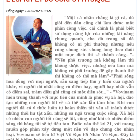
Đăng ngày: 12/05/2023 07:09
"Một cá nhân chẳng là gì cả, dù
giỏi đến đâu cũng chỉ làm được một
phần công việc, cái chính là phải biết
sử dụng năng lực của những tài năng
chung quanh, cho dù trong số đó
không có ai phi thường nhưng nếu
cùng chung sức chung lòng theo đuổi
một mục đích thì sẽ thành công..."-
"Nếu phô trương mà không làm thì
không được việc, nhưng nếu làm mà
không có phô trương để gây thanh thế
thì không có thế mà làm"-"Phải sống
hòa đồng với mọi người, sẵn sàng tiếp thu ý kiến của người
khác, vì người dở nhất cũng có điểm hay, người hay nhất vẫn
có điểm sai, trăm điều ghi cũng có một điều sót..." - "Vovinam
luôn trung thành với mục tiêu của mình là phục vụ xã hội, đào
tạo những con người tốt về cả thể xác lẫn tâm hồn. Khi con
người đã có ý thức luôn tự hoàn thiện tất yếu sẽ tránh được
những thói hư tật xấu, những sa ngã trong cuộc sống. Xã hội
có nhiều con người tốt cũng sẽ tốt, cũng như khi có nhiều điểm
sáng thì bóng tối sẽ tự tiêu tan. Bước vào thế kỷ 21, với mong
muốn góp phần xây dựng một nền võ đạo chung cho nhân
loại, Vovinam sẽ tiến từ Việt Võ Đạo tới Nhân Võ Đạo. Đây là
một lý tưởng hoàn toàn mang tinh thần phục vụ, cống hiến cho