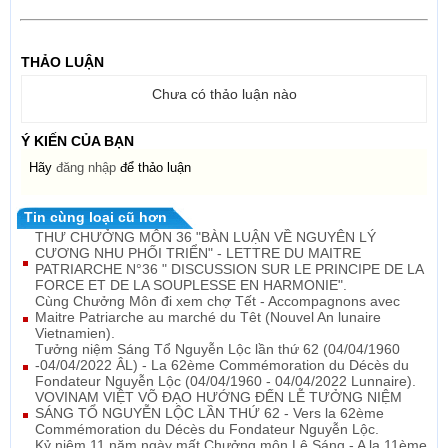
THẢO LUẬN
Chưa có thảo luận nào
Ý KIẾN CỦA BẠN
Hãy
đăng nhập
để thảo luận
Tin cùng loại cũ hơn
THƯ CHƯỞNG MÔN 36 "BÀN LUẬN VỀ NGUYÊN LÝ
CƯƠNG NHU PHỐI TRIỂN" - LETTRE DU MAITRE
PATRIARCHE N°36 " DISCUSSION SUR LE PRINCIPE DE LA
FORCE ET DE LA SOUPLESSE EN HARMONIE".
Cùng Chưởng Môn đi xem chợ Tết - Accompagnons avec
Maitre Patriarche au marché du Têt (Nouvel An lunaire
Vietnamien).
Tưởng niệm Sáng Tổ Nguyễn Lộc lần thứ 62 (04/04/1960
-04/04/2022 ÂL) - La 62ème Commémoration du Décès du
Fondateur Nguyễn Lộc (04/04/1960 - 04/04/2022 Lunnaire).
VOVINAM VIỆT VÕ ĐẠO HƯỚNG ĐẾN LỄ TƯỞNG NIỆM
SÁNG TỔ NGUYỄN LỘC LẦN THỨ 62 - Vers la 62ème
Commémoration du Décès du Fondateur Nguyễn Lộc.
Kỷ niệm 11 năm ngày mất Chưởng môn Lê Sáng - A la 11ème