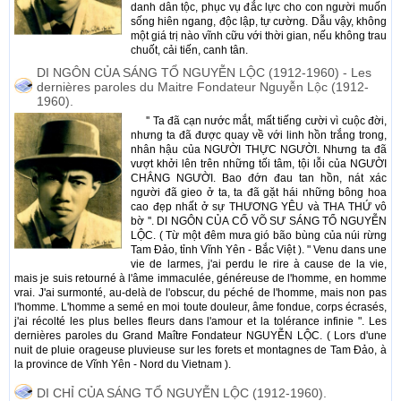
danh dân tộc, phục vụ đắc lực cho con người muốn
sống hiên ngang, độc lập, tự cường. Dẫu vậy, không
một giá trị nào vĩnh cữu với thời gian, nếu không trau
chuốt, cải tiến, canh tân.
DI NGÔN CỦA SÁNG TỔ NGUYỄN LỘC (1912-1960) - Les
dernières paroles du Maitre Fondateur Nguyễn Lộc (1912-
1960).
'' Ta đã cạn nước mắt, mất tiếng cười vì cuộc đời,
nhưng ta đã được quay về với linh hồn trắng trong,
nhân hậu của NGƯỜI THỰC NGƯỜI. Nhưng ta đã
vượt khởi lên trên những tối tâm, tội lỗi của NGƯỜI
CHẲNG NGƯỜI. Bao đớn đau tan hồn, nát xác
người đã gieo ở ta, ta đã gặt hái những bông hoa
cao đẹp nhất ở sự THƯƠNG YÊU và THA THỨ vô
bờ ''. DI NGÔN CỦA CỐ VÕ SƯ SÁNG TỔ NGUYỄN
LỘC. ( Từ một đêm mưa gió bão bùng của núi rừng
Tam Ðảo, tỉnh Vĩnh Yên - Bắc Việt ). " Venu dans une
vie de larmes, j'ai perdu le rire à cause de la vie,
mais je suis retourné à l'âme immaculée, généreuse de l'homme, en homme
vrai. J'ai surmonté, au-delà de l'obscur, du péché de l'homme, mais non pas
l'homme. L'homme a semé en moi toute douleur, âme fondue, corps écrasés,
j'ai récolté les plus belles fleurs dans l'amour et la tolérance infinie ". Les
dernières paroles du Grand Maître Fondateur NGUYỄN LỘC. ( Lors d'une
nuit de pluie orageuse pluvieuse sur les forets et montagnes de Tam Ðảo, à
la province de Vĩnh Yên - Nord du Vietnam ).
DI CHỈ CỦA SÁNG TỔ NGUYỄN LỘC (1912-1960).