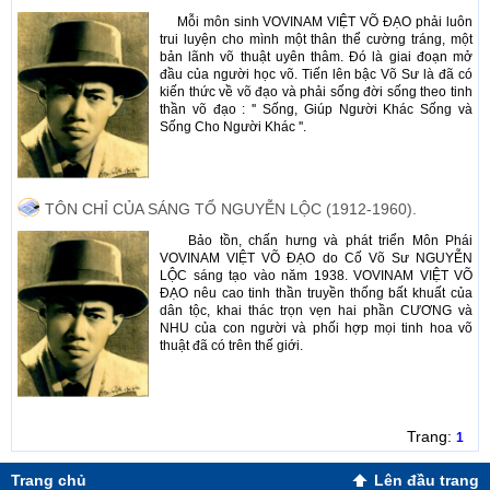
Mỗi môn sinh VOVINAM VIỆT VÕ ÐẠO phải luôn
trui luyện cho mình một thân thể cường tráng, một
bản lãnh võ thuật uyên thâm. Đó là giai đoạn mở
đầu của người học võ. Tiến lên bậc Võ Sư là đã có
kiến thức về võ đạo và phải sống đời sống theo tinh
thần võ đạo : '' Sống, Giúp Người Khác Sống và
Sống Cho Người Khác ''.
TÔN CHỈ CỦA SÁNG TỔ NGUYỄN LỘC (1912-1960).
Bảo tồn, chấn hưng và phát triển Môn Phái
VOVINAM VIỆT VÕ ĐẠO do Cố Võ Sư NGUYỄN
LỘC sáng tạo vào năm 1938. VOVINAM VIỆT VÕ
ĐẠO nêu cao tinh thần truyền thống bất khuất của
dân tộc, khai thác trọn vẹn hai phần CƯƠNG và
NHU của con người và phối hợp mọi tinh hoa võ
thuật đã có trên thế giới.
Trang:
1
Trang chủ
Lên đầu trang