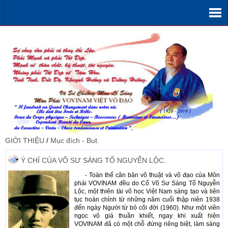
GIỚI THIỆU
/
Mục đích - But.
Ý CHỈ CỦA VÕ SƯ SÁNG TỔ NGUYỄN LỘC.
- Toàn thể căn bản võ thuật và võ đạo của Môn
phái VOVINAM đều do Cố Võ Sư Sáng Tổ Nguyễn
Lộc, một thiên tài võ học Việt Nam sáng tạo và liên
tục hoàn chỉnh từ những năm cuối thập niên 1938
đến ngày Người từ bỏ cõi đời (1960). Như một viên
ngọc vô giá thuần khiết, ngay khi xuất hiện
VOVINAM đã có một chỗ đứng riêng biệt, làm sáng